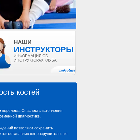
НАШИ
ИНСТРУКТОРЫ
ИНФОРМАЦИЯ ОБ
ИНСТРУКТОРАХ КЛУБА
подробнее
ость костей
о перелома. Опасность истончения
ременной диагностике.
уждений позволяют сохранить
цитов останавливают разрушительные