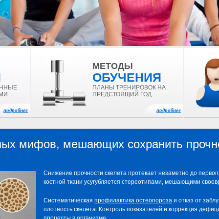
МЕТОДЫ
И
ОБУЧЕНИЯ
ЕННЫЕ
ПЛАНЫ ТРЕНИРОВОК НА
МИ
ПРЕДСТОЯЩИЙ ГОД
подробнее
подробнее
ных мифов, мешающих сохранить прочн
Снижение прочности скелета протекает незаметно до первог
костной ткани усугубляется стереотипами, мешающими своев
Систематическая
профилактика остеопороза
и отказ от забл
плотность скелета. Контроль показателей и коррекция дефи
процессы в организме.