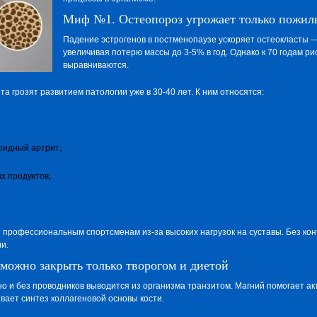
Миф №1. Остеопороз угрожает только пожи
Падение эстрогенов в постменопаузе ускоряет остеокласты —
увеличивая потерю массы до 3-5% в год. Однако к 70 годам р
выравниваются.
 грозят развитием патологии уже в 30-40 лет. К ним относятся:
оидный артрит;
х продуктов;
т профессиональным спортсменам из-за высоких нагрузок на суставы. Без ко
и.
ожно закрыть только творогом и диетой
о и без проводников выводится из организма транзитом. Магний помогает ак
вает синтез коллагеновой основы кости.