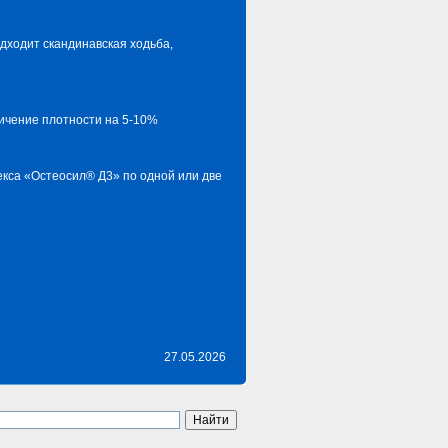
дходит скандинавская ходьба,
личение плотности на 5-10%
екса «Остеосил® Д3» по одной или две
27.05.2026