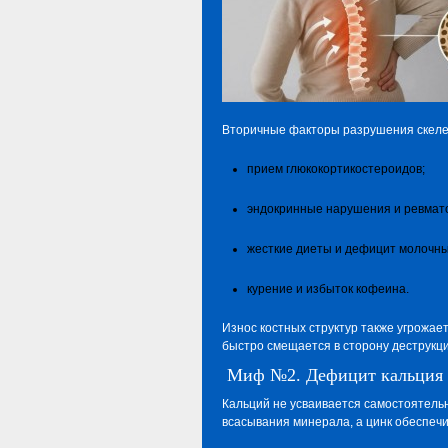
Вторичные факторы разрушения скелета
прием глюкокортикостероидов;
эндокринные нарушения и ревмат
жесткие диеты и дефицит молочны
курение и избыток кофеина.
Износ костных структур также угрожае
быстро смещается в сторону деструкци
Миф №2. Дефицит кальция м
Кальций не усваивается самостоятельн
всасывания минерала, а цинк обеспечи