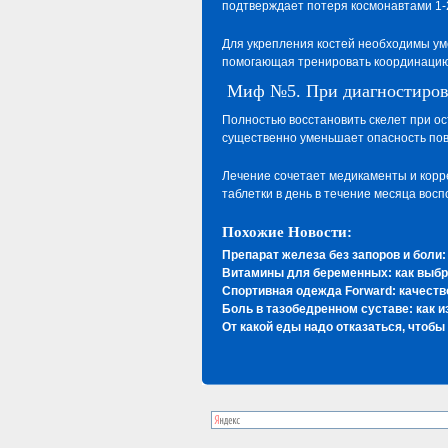
подтверждает потеря космонавтами 1-
Для укрепления костей необходимы ум
помогающая тренировать координацию
Миф №5. При диагностиров
Полностью восстановить скелет при о
существенно уменьшает опасность пов
Лечение сочетает медикаменты и корре
таблетки в день в течение месяца вос
Похожие Новости:
Препарат железа без запоров и боли:
Витамины для беременных: как выбр
Спортивная одежда Forward: качеств
Боль в тазобедренном суставе: как 
От какой еды надо отказаться, чтобы