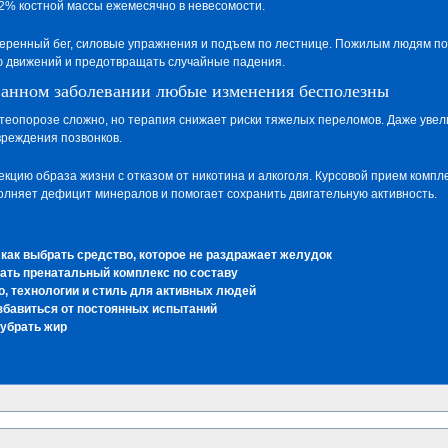
2% костной массы ежемесячно в невесомости.
еренный бег, силовые упражнения и подъем по лестнице. Пожилым людям по
 движений и предотвращать случайные падения.
анном заболевании любые изменения бесполезны
стеопорозе сложно, но терапия снижает риски тяжелых переломов. Даже уве
реждения позвонков.
кцию образа жизни с отказом от никотина и алкоголя. Курсовой прием компл
полняет дефицит минералов и помогает сохранить двигательную активность.
 как выбрать средство, которое не раздражает желудок
ать пренатальный комплекс по составу
о, технологии и стиль для активных людей
избавиться от постоянных испытаний
 убрать жир