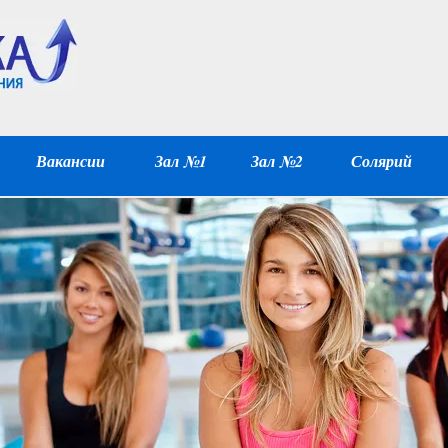
Вакансии
Зал №1
Зал №2
Солярий