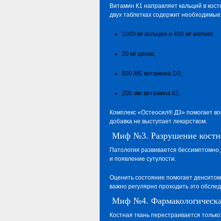
Витамин К1 направляет кальций в кос
двух таблетках содержит необходимые
1000 мг кальция и 400 мг магния;
20 мг цинка;
600 МЕ витамина D3;
200 мкг витамина К1.
Комплекс «Остеосил® Д3» помогает вос
добавка не выступает лекарством.
Миф №3. Разрушение костн
Патология развивается бессимптомно 
и появление сутулости.
Оценить состояние помогает денситом
важно регулярно проходить это обсле
Миф №4. Фармакологическая
Костная ткань перестраивается только