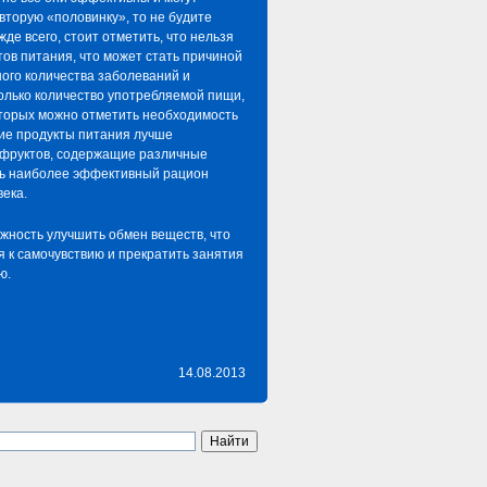
вторую «половинку», то не будите
жде всего, стоит отметить, что нельзя
ов питания, что может стать причиной
шого количества заболеваний и
олько количество употребляемой пищи,
оторых можно отметить необходимость
кие продукты питания лучше
и фруктов, содержащие различные
ать наиболее эффективный рацион
века.
жность улучшить обмен веществ, что
 к самочувствию и прекратить занятия
ю.
14.08.2013