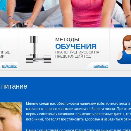
МЕТОДЫ
И
ОБУЧЕНИЯ
ЕННЫЕ
ПЛАНЫ ТРЕНИРОВОК НА
МИ
ПРЕДСТОЯЩИЙ ГОД
подробнее
подробнее
 питание
Многие среди нас обеспокоены наличием избыточного веса и
связаны с неправильным питанием и образом жизни. При это
первых симптомах начинают применять различные диеты, кот
источники, позволят восстановить здоровье и избавиться от 
Сейчас существует большое количество различных диет, хотя