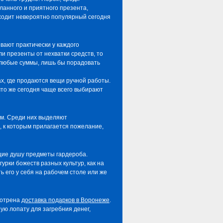
ланного и приятного презента,
иходит невероятно популярный сегодня
вают практически у каждого
и презенты от нехватки средств, то
 любые суммы, лишь бы порадовать
х, где продаются вещи ручной работы.
то же сегодня чаще всего выбирают
ом. Среди них выделяют
 к которым прилагается пожелание,
щие душу предметы гардероба.
рки божеств разных культур, как на
 его у себя на рабочем столе или же
мотрена
доставка подарков в Воронеже
.
ую лопату для загребния денег,