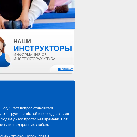
НАШИ
ИНСТРУКТОРЫ
ИНФОРМАЦИЯ ОБ
ИНСТРУКТОРАХ КЛУБА
подробнее
й Год? Этот вопрос становится
льно загружен работой и повседневными
людям у него просто нет времени. Вот
ю ту не подаренную любовь.
 очень трудно. Порой, среди