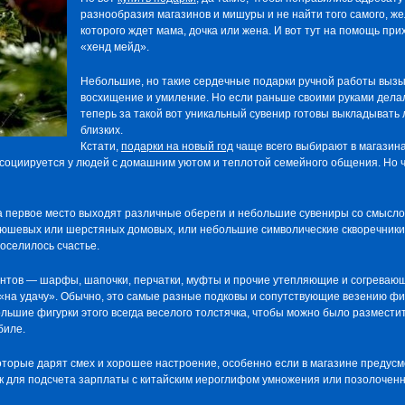
разнообразия магазинов и мишуры и не найти того самого, же
которого ждет мама, дочка или жена. И вот тут на помощь пр
«хенд мейд».
Небольшие, но такие сердечные подарки ручной работы вызы
восхищение и умиление. Но если раньше своими руками делал
теперь за такой вот уникальный сувенир готовы выкладывать
близких.
Кстати,
подарки на новый год
чаще всего выбирают в магазина
ссоциируется у людей с домашним уютом и теплотой семейного общения. Но ч
 первое место выходят различные обереги и небольшие сувениры со смысл
люшевых или шерстяных домовых, или небольшие символические скворечники,
оселилось счастье.
нтов — шарфы, шапочки, перчатки, муфты и прочие утепляющие и согреваю
на удачу». Обычно, это самые разные подковы и сопутствующие везению фигу
ьшие фигурки этого всегда веселого толстячка, чтобы можно было разместить
биле.
оторые дарят смех и хорошее настроение, особенно если в магазине предус
к для подсчета зарплаты с китайским иероглифом умножения или позолоченн