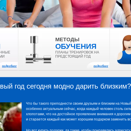
МЕТОДЫ
И
ОБУЧЕНИЯ
ЕННЫЕ
ПЛАНЫ ТРЕНИРОВОК НА
МИ
ПРЕДСТОЯЩИЙ ГОД
подробнее
подробнее
овый год сегодня модно дарить близким?
Что бы такого преподнести своим друзьям и близким на Новы
особенно актуальным сейчас, когда каждый человек столь си
хлопотами, что на достойное проявление внимания к дорогим 
и старается каждый как может хорошим подарком заменить вс
Но вот
купить подарки
, да такие, чтобы понравились адресату