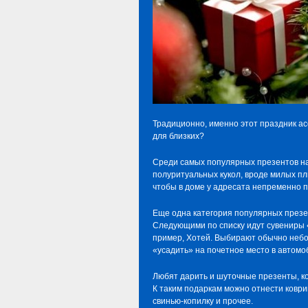
Традиционно, именно этот праздник а
для близких?
Среди самых популярных презентов на
полуритуальных кукол, вроде милых п
чтобы в доме у адресата непременно п
Еще одна категория популярных презе
Следующими по списку идут сувениры «
пример, Хотей. Выбирают обычно небол
«усадить» на почетное место в автомо
Любят дарить и шуточные презенты, к
К таким подаркам можно отнести коври
свинью-копилку и прочее.