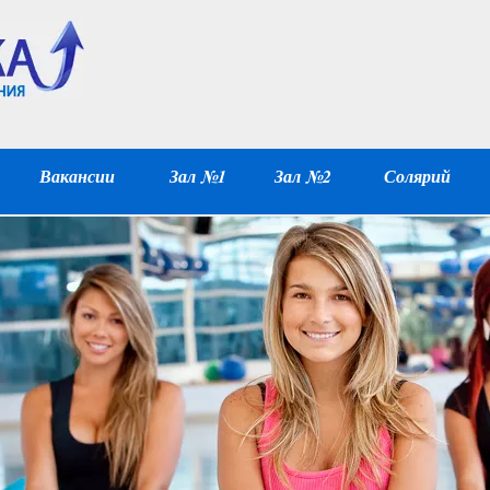
Вакансии
Зал №1
Зал №2
Солярий