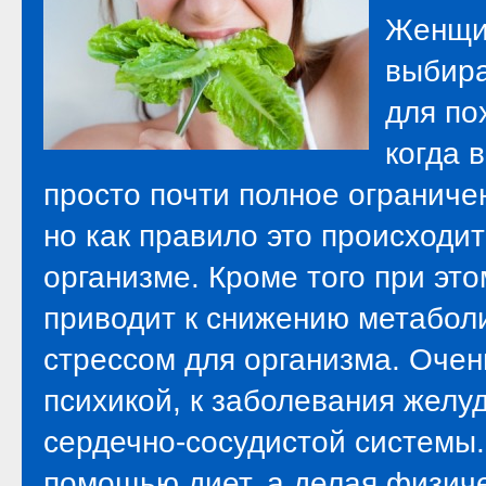
Женщин
выбира
для по
когда 
просто почти полное ограниче
но как правило это происходит
организме. Кроме того при эт
приводит к снижению метабол
стрессом для организма. Очен
психикой, к заболевания желуд
сердечно-сосудистой системы.
помощью диет, а делая физич