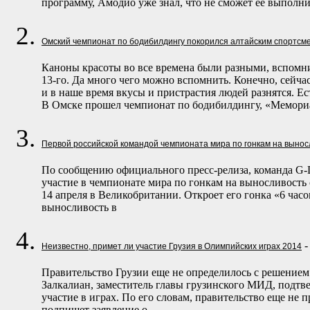
программу, Амодио уже знал, что не сможет ее выполни
Омский чемпионат по бодибилдингу покорился алтайским спортсм
Каноны красоты во все времена были разными, вспомни
13-го. Да много чего можно вспомнить. Конечно, сейча
и в наше время вкусы и пристрастия людей разнятся. Ес
В Омске прошел чемпионат по бодибилдингу, «Мемори
Первой российской командой чемпионата мира по гонкам на вынос
По сообщению официального пресс-релиза, команда G-Dr
участие в чемпионате мира по гонкам на выносливост
14 апреля в Великобритании. Откроет его гонка «6 час
выносливость в
-
Неизвестно, примет ли участие Грузия в Олимпийских играх 2014
Правительство Грузии еще не определилось с решением
Залкалиан, заместитель главы грузинского МИД, подтв
участие в играх. По его словам, правительство еще не
подпишет заявление о