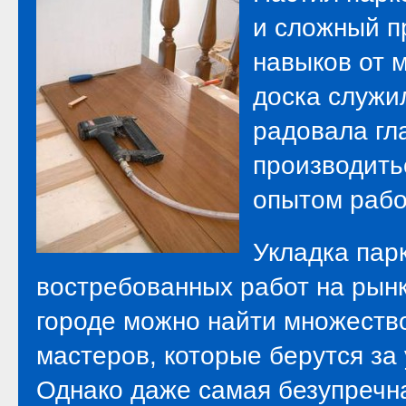
и сложный п
навыков от 
доска служил
радовала гл
производить
опытом рабо
Укладка пар
востребованных работ на рынк
городе можно найти множество
мастеров, которые берутся за 
Однако даже самая безупречн