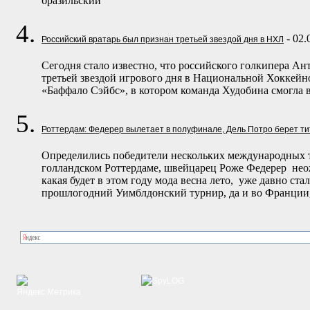
бразильский
- 02.
Российский вратарь был признан третьей звездой дня в НХЛ
Сегодня стало известно, что российского голкипера Ан
третьей звездой игрового дня в Национальной Хоккейн
«Баффало Сэйбс», в котором команда Худобина смогла в
Роттердам: Федерер вылетает в полуфинале, Дель Потро берет ти
Определились победители нескольких международных 
голландском Роттердаме, швейцарец Роже Федерер не
какая будет в этом году мода весна лето, уже давно с
прошлогодний Уимблдонский турнир, да и во Франции,