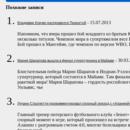
Похожие записи
- 15.07.2013
Владимир Кличко расправился Пианетой
Напомним, что вчера прошел бой младшего из братьев
несколько титулов. Чемпион мира в супертяжелом весе 
Бой прошел в Мангейме, где чемпион по версии WBO, 
- 30.03
Мария Шарапова вышла в финал супертурнира в Майами
Блистательная победа Марии Шарапов в Индиан-Уэллсе 
супертурнир, который состоится в Майами. Там финали
ракеткой мира! Мария Шарапова – гордость российског
Уильямс, чье
Лучано Спаллетти прокомментировал спорный эпизод с «Аланией
Главный тренер питерского футбольного клуба «Зенит
спорный момент в игре, который произошел на встрече 
Аланию с разгромным счетом 4:0, многие болельщики в