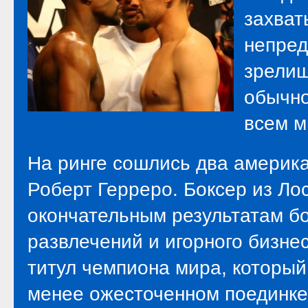
захват
непред
зрелищ
обычно
всем м
На ринге сошлись два америка
Роберт Герреро. Боксер из Л
окончательным результатам б
развлечений и игорного бизне
титул чемпиона мира, который 
менее ожесточенном поединке