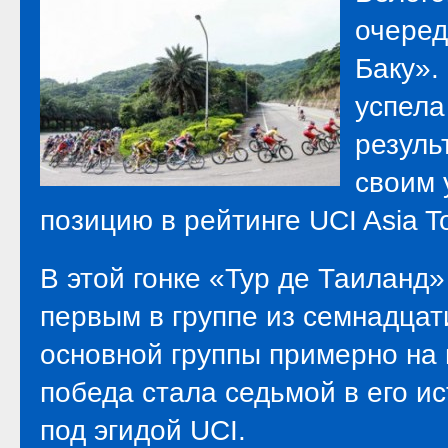
очеред
Баку».
успела
резуль
своим 
позицию в рейтинге UCI Asia To
В этой гонке «Тур де Таиланд
первым в группе из семнадцат
основной группы примерно на
победа стала седьмой в его и
под эгидой UCI.